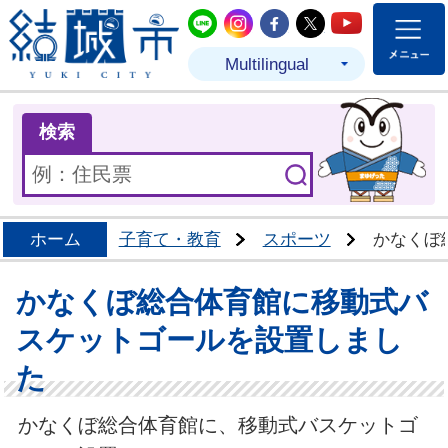
結城市公式LINE
結城市公式Instagram
結城市公式Facebo
結城市公式Twit
結城市公式
Multilingual
ま
検索
ホーム
子育て・教育
スポーツ
かなくぼ
かなくぼ総合体育館に移動式バ
スケットゴールを設置しまし
た
かなくぼ総合体育館に、移動式バスケットゴ