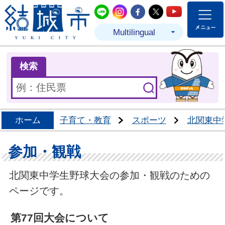
結城市公式LINE
結城市公式Instagram
結城市公式Facebo
結城市公式Twit
結城市公式
Multilingual
ま
検索
ホーム
子育て・教育
スポーツ
北関東中
参加・観戦
北関東中学生野球大会の参加・観戦のための
ページです。
第77回大会について