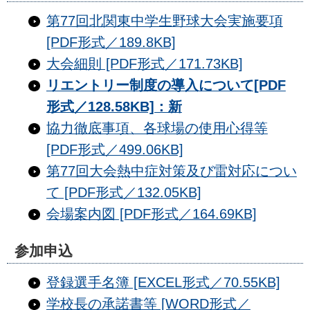
第77回北関東中学生野球大会実施要項
[PDF形式／189.8KB]
大会細則 [PDF形式／171.73KB]
リエントリー制度の導入について[PDF
形式／128.58KB]：新
協力徹底事項、各球場の使用心得等
[PDF形式／499.06KB]
第77回大会熱中症対策及び雷対応につい
て [PDF形式／132.05KB]
会場案内図 [PDF形式／164.69KB]
参加申込
登録選手名簿 [EXCEL形式／70.55KB]
学校長の承諾書等 [WORD形式／