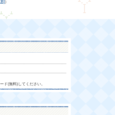
B]
）
ード(無料)してください。