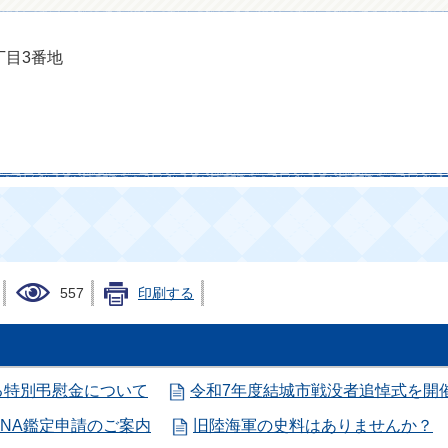
丁目3番地
557
印刷する
る特別弔慰金について
令和7年度結城市戦没者追悼式を開
NA鑑定申請のご案内
旧陸海軍の史料はありませんか？