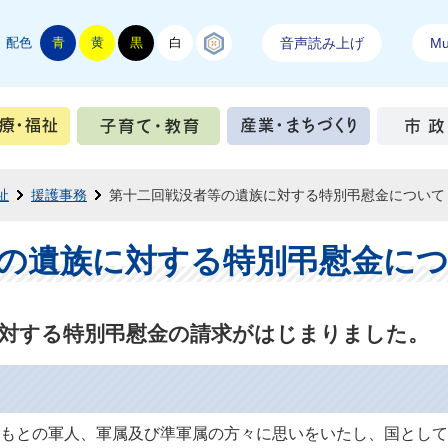
配色
青
黄
黒
白
結城紬
音声読み上げ
Mul
手続き
健康・医療・福祉
子育て・教育
産業・ま
祉
援護事務
第十二回戦没者等の遺族に対する特別弔慰金について
の遺族に対する特別弔慰金に
に対する特別弔慰金の請求がはじまりました。
もとの軍人、軍属及び準軍属の方々に思いをいたし、国として