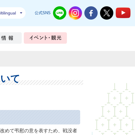
tilingual
公式SNS
結城市公式LINE
結城市公式Instagram
結城市公式Facebook
結城市公式Twi
結
ちづくり
市政情報
イベント・観光
ついて
改めて弔慰の意を表すため、戦没者