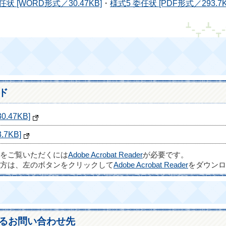
任状 [WORD形式／30.47KB]
・
様式5 委任状 [PDF形式／293.7K
ド
.47KB]
7KB]
ルをご覧いただくには
Adobe Acrobat Reader
が必要です。
方は、左のボタンをクリックして
Adobe Acrobat Reader
をダウンロ
るお問い合わせ先