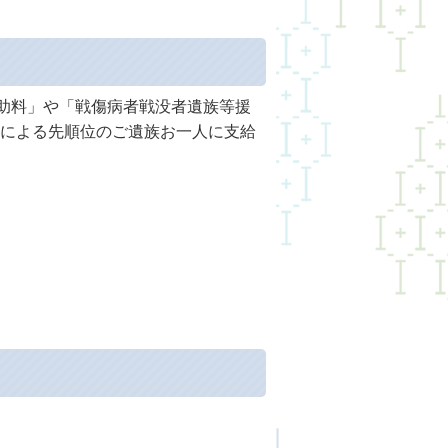
扶助料」や「戦傷病者戦没者遺族等援
による先順位のご遺族お一人に支給