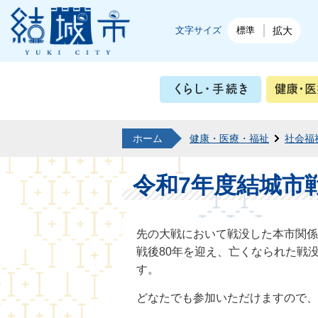
結城市公式ホームページ
文字サイズ
標準
拡大
くらし・
ホーム
健康・医療・福祉
社会福
令和7年度結城市
先の大戦において戦没した本市関係者
戦後80年を迎え、亡くなられた戦
す。
どなたでも参加いただけますので、