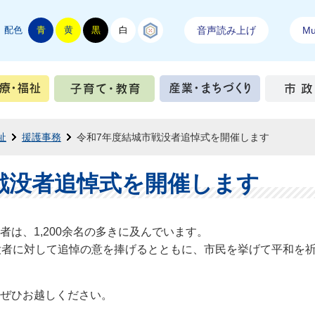
配色
青
黄
黒
白
結城紬
音声読み上げ
Mul
手続き
健康・医療・福祉
子育て・教育
産業・ま
祉
援護事務
令和7年度結城市戦没者追悼式を開催します
戦没者追悼式を開催します
は、1,200余名の多きに及んでいます。
没者に対して追悼の意を捧げるとともに、市民を挙げて平和を
ぜひお越しください
。