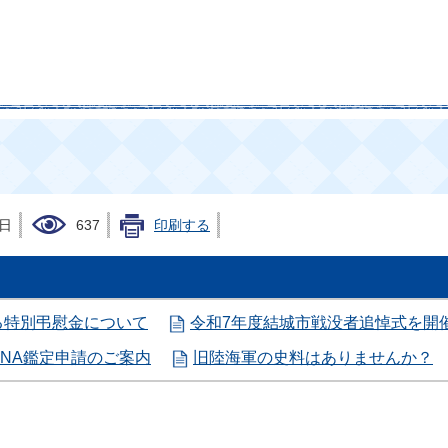
2日
637
印刷する
る特別弔慰金について
令和7年度結城市戦没者追悼式を開
NA鑑定申請のご案内
旧陸海軍の史料はありませんか？