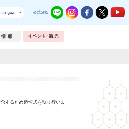
tilingual
公式SNS
結城市公式LINE
結城市公式Instagram
結城市公式Facebook
結城市公式Twi
結
ちづくり
市政情報
イベント・観光
祈念するため追悼式を執り行いま