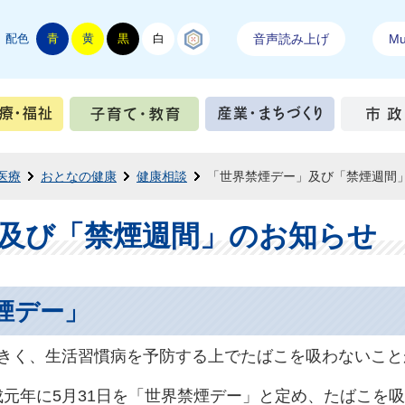
配色
青
黄
黒
白
結城紬
音声読み上げ
Mul
手続き
健康・医療・福祉
子育て・教育
産業・ま
医療
おとなの健康
健康相談
「世界禁煙デー」及び「禁煙週間
及び「禁煙週間」のお知らせ
煙デー」
きく、生活習慣病を予防する上でたばこを吸わないこと
成元年に5月31日を「世界禁煙デー」と定め、たばこを