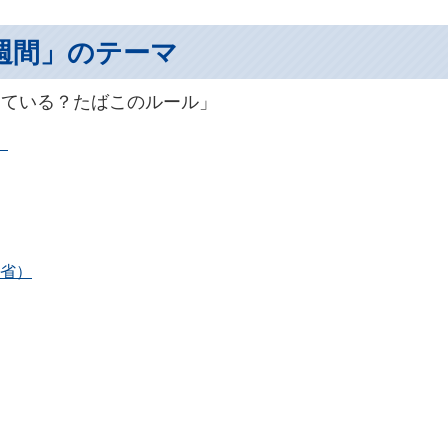
週間」のテーマ
っている？たばこのルール」
）
省）
）