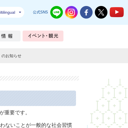
tilingual
公式SNS
結城市公式LINE
結城市公式Instagram
結城市公式Facebook
結城市公式Twi
結
ちづくり
市政情報
イベント・観光
」のお知らせ
が重要です。
吸わないことが一般的な社会習慣