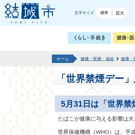
結城市公式ホームページ
文字サイズ
標準
拡大
くらし・
ホーム
健康・医療・福祉
健康・
「世界禁煙デー」
5月31日は「世界禁
たばこが健康に与える影響は大
世界保健機構（WHO）は、平