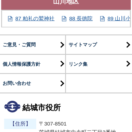
山川地区
87 粕礼の鷲神社
88 長徳院
89 山川
ご意見・ご質問
サイトマップ
個人情報保護方針
リンク集
お問い合わせ
結城市役所
【住所】
〒307-8501