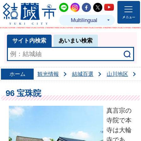
結城市公式LINE
結城市公式Instagram
結城市公式Facebo
結城市公式Twit
結城市公式
Multilingual
サイト内検索
あいまい検索
ホーム
観光情報
結城百選
山川地区
96 宝珠院
真言宗の
寺院で本
寺は大輪
寺であ