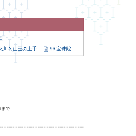
日
鬼怒川と山王の土手
96 宝珠院
分まで