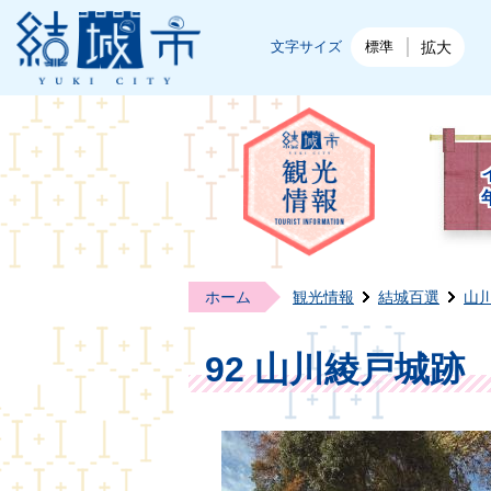
結城市公式ホームページ
文字サイズ
標準
拡大
結城
ホーム
観光情報
結城百選
山
92 山川綾戸城跡