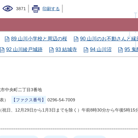
3871
印刷する
89 山川小学校と周辺の桜
90 山川のお不動さんと縁
92 山川綾戸城跡
93 結城寺
94 山川沼
95 
県結城市中央町二丁目3番地
代表）
【ファクス番号】
0296-54-7009
祝日、12月29日から1月3日までを除く）午前8時30分から午後5時15