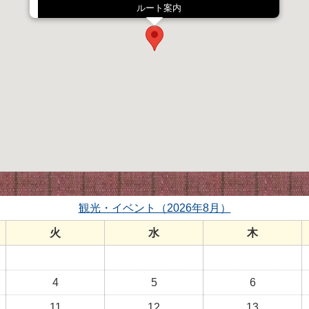
ルート案内
観光・イベント（2026年8月）
火
水
木
4
5
6
11
12
13