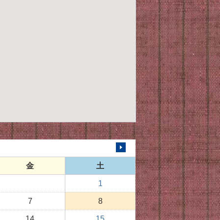
次の月へ
金
土
1
7
8
14
15