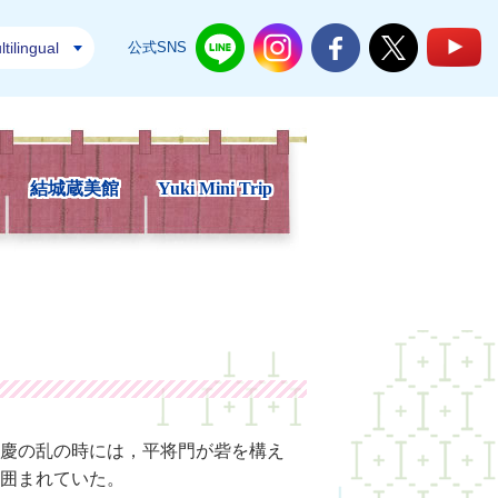
tilingual
公式SNS
結城市公式LINE
結城市公式Instagram
結城市公式Facebook
結城市公式Twi
結
結城蔵美館
Yuki Mini Trip
慶の乱の時には，平将門が砦を構え
に囲まれていた。