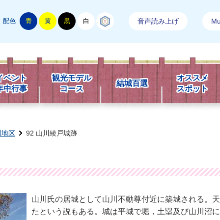
配色
青
黄
黒
白
結城紬
音声読み上げ
Mul
市観光情報
イベント
観光モデル
オススメ
結城百選
年中行事
コース
スポット
川地区
92 山川綾戸城跡
山川氏の居城として山川不動尊付近に築城される。天
たという説もある。城は平城で堀，土塁及び山川沼