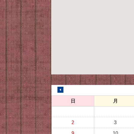
前の月へ
日
月
2
3
9
10