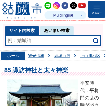
結城市公式LINE
結城市公式Instagram
結城市公式Facebo
結城市公式Twit
結城市公式
Multilingual
サイト内検索
あいまい検索
ホーム
観光情報
結城百選
上山川地区
85 諏訪神社と太々神楽
平安時
代，平将
門の乱の
時が起き