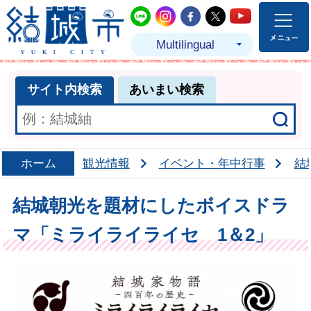
結城市公式LINE
結城市公式Instagram
結城市公式Facebo
結城市公式Twit
結城市公式
Multilingual
サイト内検索
あいまい検索
ホーム
観光情報
イベント・年中行事
結
結城朝光を題材にしたボイスドラ
マ「ミライライライセ 1＆2」