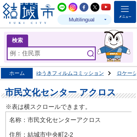
結城市公式LINE
結城市公式Instagram
結城市公式Facebo
結城市公式Twit
結城市公式
Multilingual
ま
検索
ホーム
ゆうきフィルムコミッション
ロケー
市民文化センター アクロス
※表は横スクロールできます。
名称：市民文化センターアクロス
住所：結城市中央町2-2