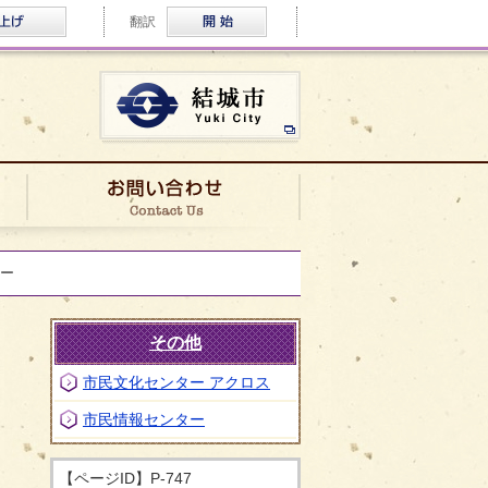
ふりがな・音声読み上げ
Multilingual
翻訳
結城市公式ホームページ
ロケ実績
お問い合わせ
ー
その他
市民文化センター アクロス
市民情報センター
【ページID】
P-747