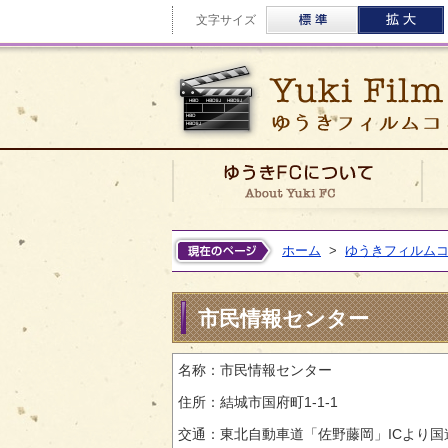
標準
文字サイズ
ゆう
ホーム
>
ゆうきフィルム
市民情報センター
名称：市民情報センター
住所：結城市国府町1-1-1
交通：東北自動車道「佐野藤岡」ICより国道