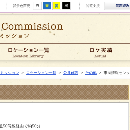
拡大
白
青
黄
黒
背景色変更
閲覧支援
ゆうきフィルムコミッション
きFCについて
ロケーション一覧
コミッション
>
ロケーション一覧
>
公共施設
>
その他
>
市民情報センタ
50号線経由で約50分