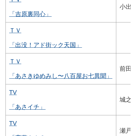
小出
「吉原裏同心」
ＴＶ
「出没！アド街ック天国」
ＴＶ
前田
「あさきゆめみし〜八百屋お七異聞」
TV
城之
「あさイチ」
TV
瀬戸