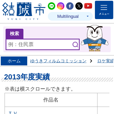
結城市公式LINE
結城市公式Instagram
結城市公式Facebo
結城市公式Twit
結城市公式
Multilingual
ま
検索
ホーム
ゆうきフィルムコミッション
ロケ実
2013年度実績
※表は横スクロールできます。
作品名
ＴＶ