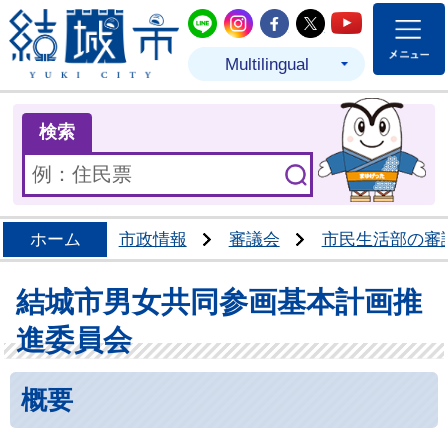
結城市公式LINE
結城市公式Instagram
結城市公式Facebo
結城市公式Twit
結城市公式
Multilingual
ま
検索
ホーム
市政情報
審議会
市民生活部の審
結城市男女共同参画基本計画推
進委員会
概要