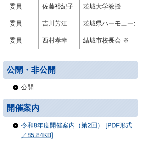
委員
佐藤裕紀子
茨城大学教授
委員
吉川芳江
茨城県ハーモニーカ
委員
西村孝幸
結城市校長会 ※
公開・非公開
公開
開催案内
令和8年度開催案内（第2回） [PDF形式
／85.84KB]