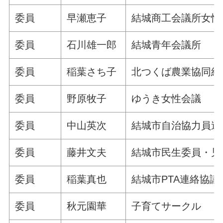
委員
早瀬恵子
結城商工会議所女
委員
石川雄一郎
結城青年会議所
委員
稲葉さち子
北つくば農業協同
委員
野原牧子
ゆうき女性会議
委員
中山英次
結城市自治協力員
委員
藤井文夫
結城市民生委員・児
委員
稲葉真也
結城市PTA連絡協議
委員
秋元園華
子育てサークル