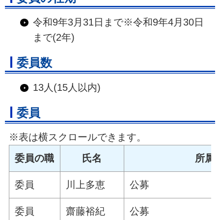
令和9年3月31日まで※令和9年4月30日
まで(2年)
委員数
13人(15人以内)
委員
※表は横スクロールできます。
委員の職
氏名
所属
委員
川上多恵
公募
委員
齋藤裕紀
公募