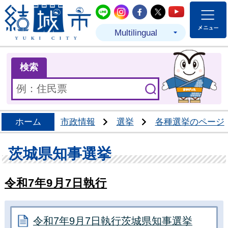
結城市公式LINE
結城市公式Instagram
結城市公式Facebo
結城市公式Twit
結城市公式
Multilingual
ま
検索
ホーム
市政情報
選挙
各種選挙のページ
茨城県知事選挙
令和7年9月7日執行
令和7年9月7日執行茨城県知事選挙