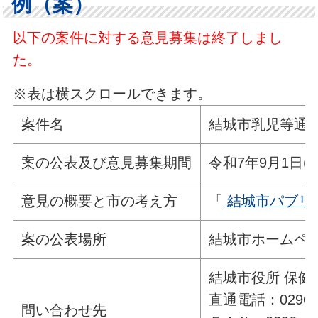
例（案）
以下の案件に対する意見募集は終了しまし
た。
※表は横スクロールできます。
案件名
結城市乳児等通
案の公表及び意見募集期間
令和7年9月1日(
意見の概要と市の考え方
「
結城市パブリッ
案の公表場所
結城市ホームペ
結城市役所 保健
直通電話：0296-5
問い合わせ先