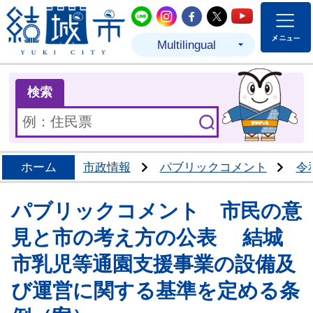
結城市公式LINE
結城市公式Instagram
結城市公式Facebo
結城市公式Twit
結城市公式
Multilingual
ま
検索
ホーム
市政情報
パブリックコメント
令
パブリックコメント 市民の意
見と市の考え方の公表 結城
市乳児等通園支援事業の設備及
び運営に関する基準を定める条