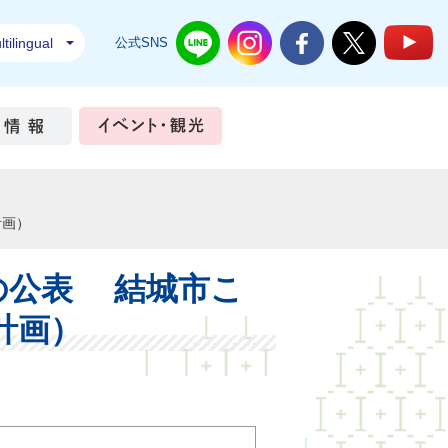
tilingual
公式SNS
結城市公式LINE
結城市公式Instagram
結城市公式Facebook
結城市公式Twi
結
ちづくり
市政情報
イベント・観光
計画）
の公表 結城市こ
計画）