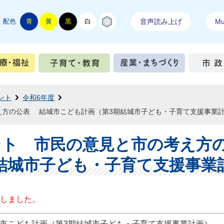
配色
青
黄
黒
白
結城紬
音声読み上げ
Mul
手続き
健康・医療・福祉
子育て・教育
産業・ま
ント
令和6年度
え方の公表 結城市こども計画（第3期結城市子ども・子育て支援事業
ント 市民の意見と市の考え方
結城市子ども・子育て支援事業
しました。
市こども計画（第3期結城市子ども・子育て支援事業計画）