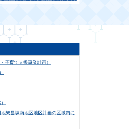
も・子育て支援事業計画）
）
案）
団地繁昌塚南地区地区計画の区域内に