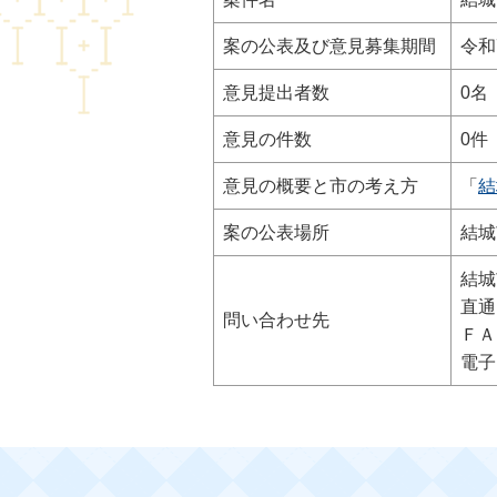
案の公表及び意見募集期間
令和
意見提出者数
0名
意見の件数
0件
意見の概要と市の考え方
「
結
案の公表場所
結城
結城
直通電
問い合わせ先
ＦＡＸ
電子メ