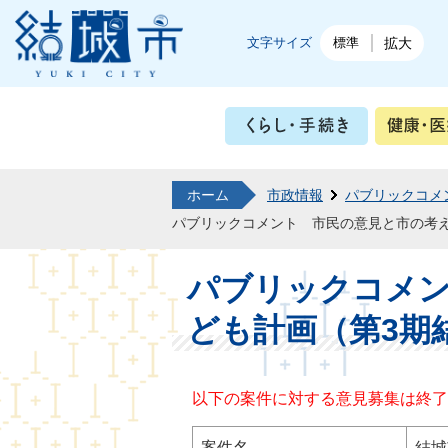
結城市公式ホームページ
文字サイズ
標準
拡大
くらし・
ホーム
市政情報
パブリックコメ
パブリックコメント 市民の意見と市の考
パブリックコメ
ども計画（第3期
以下の案件に対する意見募集は終了
案件名
結城