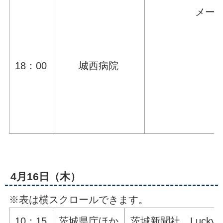
メー
18：00
城西病院
4月16日（木）
※表は横スクロールできます。
10：15
茨城県庁ほか
茨城新聞社、Luck