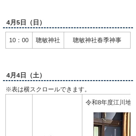
4月5日（日）
10：00
聰敏神社
聰敏神社春季神事
4月4日（土）
※表は横スクロールできます。
令和8年度江川地