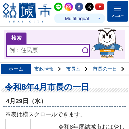
結城市公式LINE
結城市公式Instagram
結城市公式Facebo
結城市公式Twit
結城市公式
Multilingual
ま
検索
ホーム
市政情報
市長室
市長の一日
令和8年4月市長の一日
4月29日（水）
※表は横スクロールできます。
令和8年度結城市おはやし