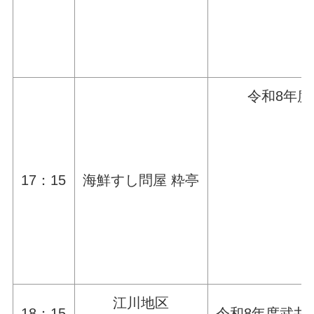
令和8年
17：15
海鮮すし問屋 粋亭
江川地区
18：15
令和8年度武井