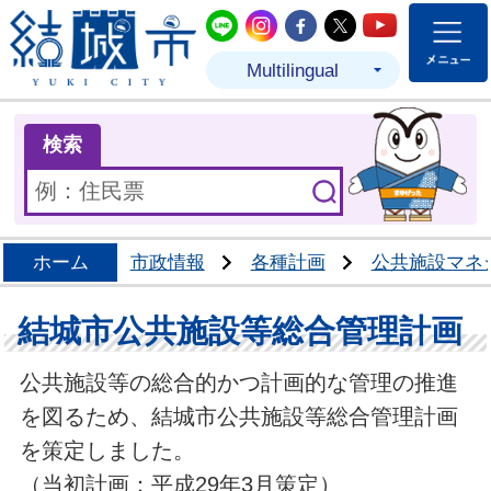
結城市公式LINE
結城市公式Instagram
結城市公式Facebo
結城市公式Twit
結城市公式
Multilingual
ま
検索
ホーム
市政情報
各種計画
公共施設マネ
結城市公共施設等総合管理計画
公共施設等の総合的かつ計画的な管理の推進
を図るため、結城市公共施設等総合管理計画
を策定しました。
（当初計画：平成29年3月策定）