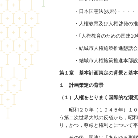
・日本国憲法(抜粋)・・・・・
・人権教育及び人権啓発の推
・｢人権教育のための国連1
・結城市人権施策推進懇話会
・結城市人権施策推進本部設
第１章 基本計画策定の背景と基本
１ 計画策定の背景
（１）人権をとりまく国際的な潮流
昭和２０年（１９４５年）１０月
う第二次世界大戦の反省から，昭和
り，かつ，尊厳と権利とについて平
その後，国連は「あらゆる形態の