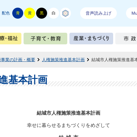
配色
青
黄
黒
白
結城紬
音声読み上げ
Mul
手続き
健康・医療・福祉
子育て・教育
産業・ま
種事業の計画・概要
人権施策推進基本計画
結城市人権施策推進基
進基本計画
結城市人権施策推進基本計画
幸せに暮らせるまちづくりをめざして