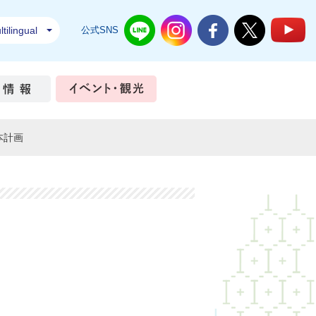
tilingual
公式SNS
結城市公式LINE
結城市公式Instagram
結城市公式Facebook
結城市公式Twi
結
ちづくり
市政情報
イベント・観光
本計画