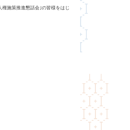
権施策推進懇話会｣の皆様をはじ
。