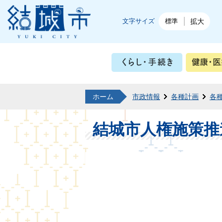
結城市公式ホームページ
文字サイズ
標準
拡大
くらし・
ホーム
市政情報
各種計画
各
結城市人権施策推