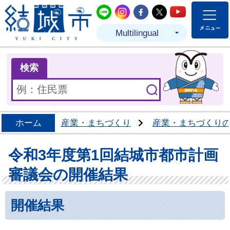
結城市公式LINE
結城市公式Instagram
結城市公式Facebo
結城市公式Twit
結城市公式
Multilingual
ま
検索
ホーム
産業・まちづくり
産業・まちづくり
令和3年度第1回結城市都市計画
審議会の開催結果
開催結果