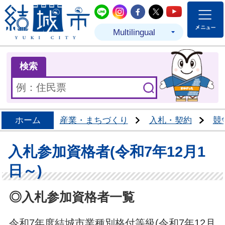
結城市公式LINE
結城市公式Instagram
結城市公式Facebo
結城市公式Twit
結城市公式
Multilingual
ま
検索
ホーム
産業・まちづくり
入札・契約
競
入札参加資格者(令和7年12月1
日～)
◎入札参加資格者一覧
令和7年度結城市業種別格付等級(令和7年12月