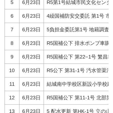
5
6月23日
R5第1号結城市民文化セン
6
6月23日
4繰国補防安交委託 第1号 市
7
6月23日
5負担金委託第1号 地籍調査
8
6月23日
R5国補公下 排水ポンプ車購
9
6月23日
R5国補公下 第22−1号 
10
6月23日
R5公下 第31-1号 汚水管渠
11
6月23日
結城南中学校区新設小学校建
12
6月23日
R5国補公下 第11-1号 北部
13
6月23日
5 配水更新 第HK-1号 立