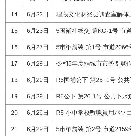
14
6月23日
埋蔵文化財発掘調査室解体工
15
6月23日
5国補社総交 第KG-1号 市道
16
6月27日
5市単舗装 第1号 市道206
17
6月29日
令和5年度結城市市勢要覧作
18
6月29日
R5国補公下 第25−1号 公
19
6月29日
R5公下 第26-1号 公共下
20
6月29日
R5 小中学校教職員用パソ
21
6月29日
5市単舗装 第2号 市道215