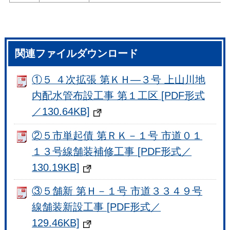
関連ファイルダウンロード
①５ ４次拡張 第ＫＨ―３号 上山川地
内配水管布設工事 第１工区 [PDF形式
／130.64KB]
②５市単起債 第ＲＫ－１号 市道０１
１３号線舗装補修工事 [PDF形式／
130.19KB]
③５舗新 第Ｈ－１号 市道３３４９号
線舗装新設工事 [PDF形式／
129.46KB]