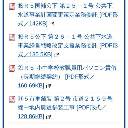
⑱Ｒ５国補公下 第２５－１号 公共下
水道事業計画変更策定業務委託 [PDF形
式／142KB]
⑲Ｒ５公下 第２６－１号 公共下水道
事業経営戦略改定支援業務委託 [PDF形
式／135.5KB]
⑳Ｒ５ 小中学校教職員用パソコン賃借
（長期継続契約） [PDF形式／
160.69KB]
㉑５市単舗装 第２号 市道２１５９号
線中地内農道舗装工事 [PDF形式／
128.86KB]