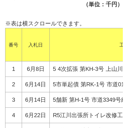
（単位：千円）
※表は横スクロールできます。
番号
入札
日
工
1
6月8日
5 4次拡張 第KH-3号 上山
2
6月14日
5市単起債 第RK-1号 市道0
3
6月14日
5舗新 第H-1号 市道3349
4
6月22日
R5江川出張所トイレ改修工