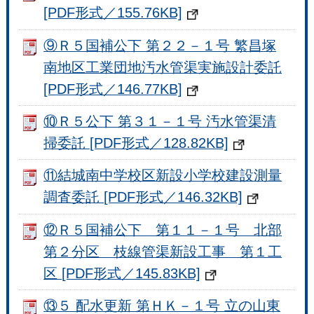
[PDF形式／155.76KB]
⑨Ｒ５国補公下 第２２－１号 繁昌塚
南地区工業団地汚水管渠実施設計委託
[PDF形式／146.77KB]
⑩Ｒ５公下 第３１－１号 汚水管渠清
掃委託 [PDF形式／128.82KB]
⑪結城南中学校区新設小学校建設測量
調査委託 [PDF形式／146.32KB]
⑫Ｒ５国補公下 第１１－１号 北部
第２分区 枝線管渠新設工事 第１工
区 [PDF形式／145.83KB]
⑬５ 配水更新 第ＨＫ－１号 立の山東