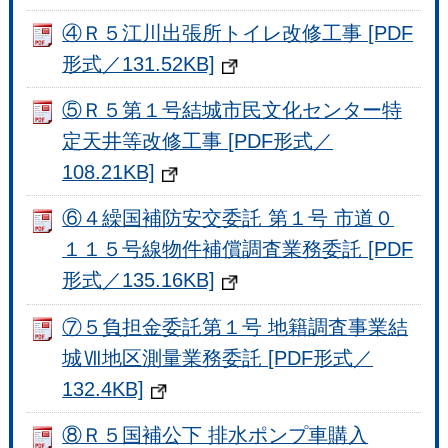
④Ｒ５江川出張所トイレ改修工事 [PDF
形式／131.52KB]
⑤Ｒ５第１号結城市民文化センター特
定天井等改修工事 [PDF形式／
108.21KB]
⑥４繰国補防安交委託 第１号 市道０
１１５号線物件補償調査業務委託 [PDF
形式／135.16KB]
⑦５負担金委託第１号 地籍調査事業結
城Ⅶ地区測量業務委託 [PDF形式／
132.4KB]
⑧Ｒ５国補公下 排水ポンプ車購入