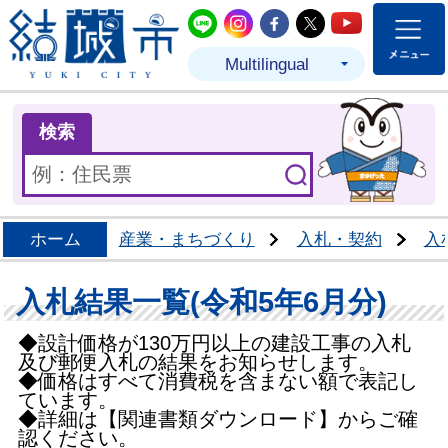
結城市公式LINE
結城市公式Instagram
結城市公式Facebo
結城市公式Twit
結城市公式
Multilingual
ま
検索
ホーム
産業・まちづくり
入札・契約
入
入札結果一覧(令和5年6月分)
◆設計価格が130万円以上の建設工事の入札
及び郵便入札の結果をお知らせします。
◆価格はすべて消費税を含まない額で表記し
ています。
◆詳細は【関連書類ダウンロード】からご確
認ください。