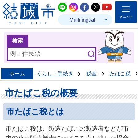
結城市公式LINE
結城市公式Instagram
結城市公式Facebo
結城市公式Twit
結城市公式
Multilingual
ま
検索
ホーム
くらし・手続き
税金
たばこ税
市たばこ税の概要
市たばこ税とは
市たばこ税は、製造たばこの製造者などが市