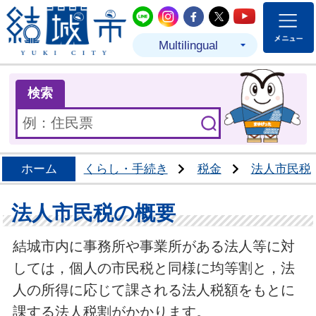
結城市公式LINE
結城市公式Instagram
結城市公式Facebo
結城市公式Twit
結城市公式
Multilingual
ま
検索
ホーム
くらし・手続き
税金
法人市民税
法人市民税の概要
結城市内に事務所や事業所がある法人等に対
しては，個人の市民税と同様に均等割と，法
人の所得に応じて課される法人税額をもとに
課する法人税割がかかります。