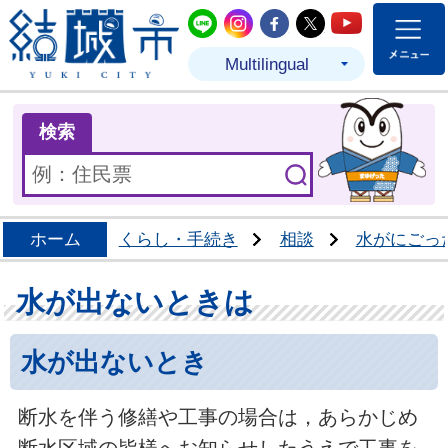
結城市公式LINE
結城市公式Instagram
結城市公式Facebo
結城市公式Twit
結城市公式
Multilingual
ま
検索
ホーム
くらし・手続き
相談
水がにごっ
水が出ないときは
水が出ないとき
断水を伴う修繕や工事の場合は，あらかじめ