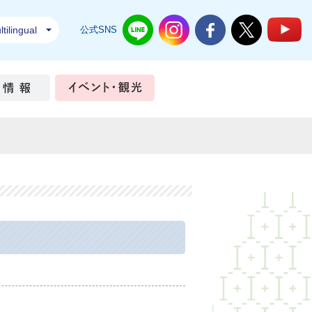
tilingual
公式SNS
結城市公式LINE
結城市公式Instagram
結城市公式Facebook
結城市公式Twi
結
ちづくり
市政情報
イベント・観光