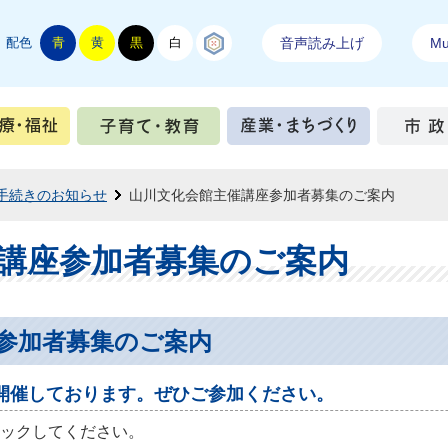
配色
青
黄
黒
白
結城紬
音声読み上げ
Mul
手続き
健康・医療・福祉
子育て・教育
産業・ま
手続きのお知らせ
山川文化会館主催講座参加者募集のご案内
講座参加者募集のご案内
参加者募集のご案内
開催しております。ぜひご参加ください。
ックしてください。