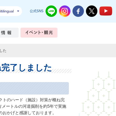
tilingual
公式SNS
結城市公式LINE
結城市公式Instagram
結城市公式Facebook
結城市公式Twi
結
ちづくり
市政情報
イベント・観光
した
ね完了しました
クトのハード（施設）対策が概ね完
立方メートルの河道掘削を約5年で実施
のおかげと感謝しております。