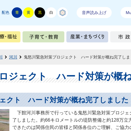
配色
青
黄
黒
白
結城紬
音声読み上げ
Mul
手続き
健康・医療・福祉
子育て・教育
産業・ま
川
河川
鬼怒川緊急対策プロジェクト ハード対策が概ね完了しま
ロジェクト ハード対策が概
ェクト ハード対策が概ね完了しました
下館河川事務所で行っている鬼怒川緊急対策プロジェ
了しました。約66キロメートルの堤防整備と約128万
できたのは関係住民の皆様と関係各位のご理解、ご協力