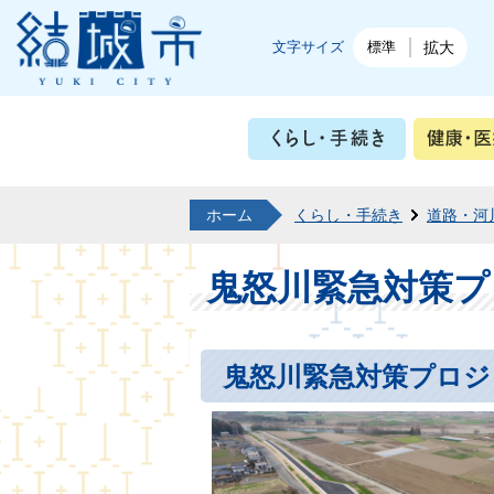
結城市公式ホームページ
文字サイズ
標準
拡大
くらし・
ホーム
くらし・手続き
道路・河
鬼怒川緊急対策プ
鬼怒川緊急対策プロジ