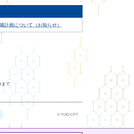
備計画について（お知らせ）
分まで
© YUKI CITY.