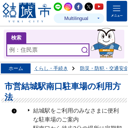
結城市公式LINE
結城市公式Instagram
結城市公式Facebo
結城市公式Twit
結城市公式
Multilingual
ま
検索
ホーム
くらし・手続き
防災・防犯・交通安
市営結城駅南口駐車場の利用方
法
結城駅をご利用のみなさまに便利
な駐車場のご案内