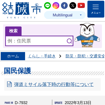
結城市公式LINE
結城市公式Instagram
結城市公式Facebo
結城市公式Twit
結城市公式
Multilingual
ま
検索
ホーム
くらし・手続き
防災・防犯・交通安
国民保護
弾道ミサイル落下時の行動等について
D-7932
2022年3月13日