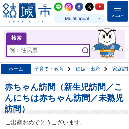
結城市公式LINE
結城市公式Instagram
結城市公式Facebo
結城市公式Twit
結城市公式
Multilingual
ま
検索
ホーム
子育て・教育
妊娠・出産
家庭訪
赤ちゃん訪問（新生児訪問／こ
んにちは赤ちゃん訪問／未熟児
訪問）
ご出産おめでとうございます。