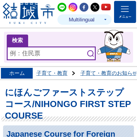
結城市公式LINE
結城市公式Instagram
結城市公式Facebo
結城市公式Twit
結城市公式
Multilingual
ま
検索
ホーム
子育て・教育
子育て・教育のお知ら
にほんごファーストステップ
コース/NIHONGO FIRST STEP
COURSE
Japanese Course for Foreign