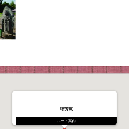
聯芳庵
ルート案内