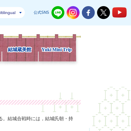
tilingual
公式SNS
結城市公式LINE
結城市公式Instagram
結城市公式Facebook
結城市公式Twi
結
結城蔵美館
Yuki Mini Trip
ある。結城合戦時には，結城氏朝・持