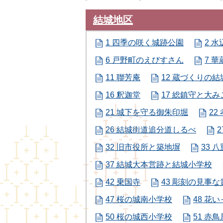
結城地区
1 四季の咲く城跡公園
2 
6 戸野町のえびすさん
7 華
11 聯芳庵
12 蔵づくりの
16 釈迦堂
17 総鎮守と大み
21 城下を守る御朱印堀
22
26 結城街道追分道しるべ
2
32 旧市役所と築地塀
33 
37 結城大本営跡と結城小学校
42 乗国寺
43 彫刻の見事
47 桜の城南小学校
48 花
50 桜の城西小学校
51 赤