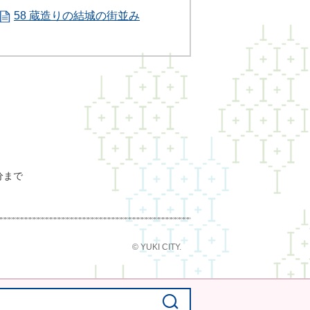
58 蔵造りの結城の街並み
分まで
© YUKI CITY.