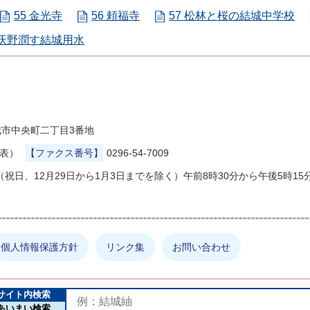
55 金光寺
56 頼福寺
57 松林と桜の結城中学校
 沃野潤す結城用水
県結城市中央町二丁目3番地
代表）
【ファクス番号】
0296-54-7009
祝日、12月29日から1月3日までを除く）午前8時30分から午後5時15
個人情報保護方針
リンク集
お問い合わせ
サイト内検索
あいまい検索