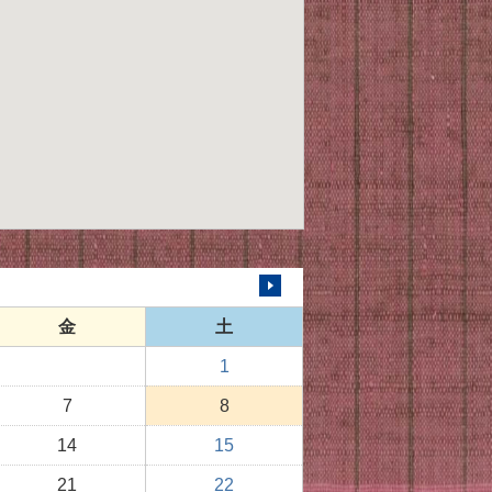
次の月へ
金
土
1
7
8
14
15
21
22