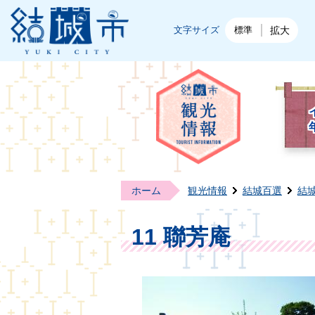
結城市公式ホームページ
文字サイズ
標準
拡大
結城
ホーム
観光情報
結城百選
結
11 聯芳庵