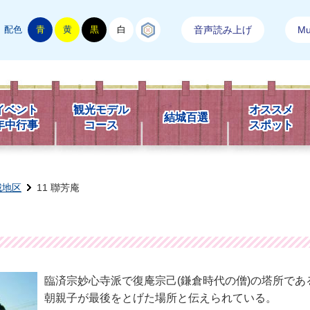
配色
青
黄
黒
白
結城紬
音声読み上げ
Mul
市観光情報
イベント
観光モデル
オススメ
結城百選
年中行事
コース
スポット
城地区
11 聯芳庵
臨済宗妙心寺派で復庵宗己(鎌倉時代の僧)の塔所で
朝親子が最後をとげた場所と伝えられている。