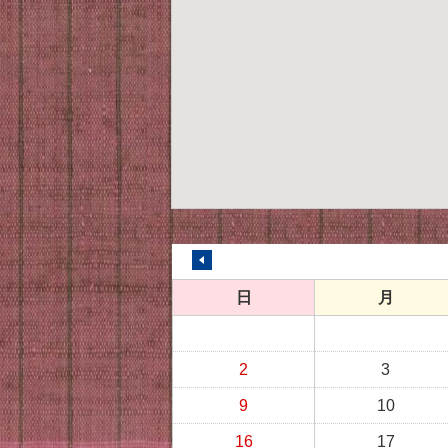
前の月へ
日
月
2
3
9
10
16
17