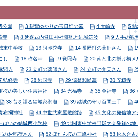
水辺公園
3 親鸞ゆかりの玉日姫の墓
4 大輪寺
5 
蔵寺
8 延喜式内健田神社跡地と結城筑波
9 人手の観
結城東中学校
13 阿弥陀寺
14 番匠町の薬師さん
こし
18 称名寺
19 覚照寺
20 南と北の掛け橋
 孝顕寺
23 立町の薬師さん
24 立町の弁天さん
2
7 弘経寺
28 妙国寺
29 源翁和尚墓
30 安穏寺
八重桜の美しい住吉神社
34 光福寺
35 金福寺
36
38 昔を語る結城家御廟
39 結城の守り百間土手
4
な貴布禰神社
44 中世武家屋敷館跡
45 文化の発信地ア
いっぱいの結城西小学校
49 北関東中学校野球大会発祥の
鳥居のお稲荷さん
52 ぼたん桜の三峰神社
53 松木合