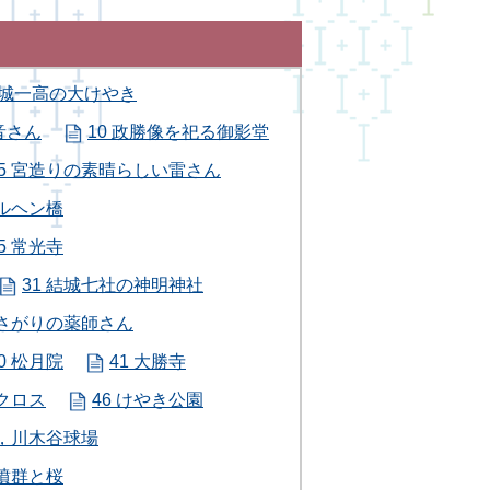
結城一高の大けやき
音さん
10 政勝像を祀る御影堂
15 宮造りの素晴らしい雷さん
メルヘン橋
5 常光寺
31 結城七社の神明神社
 さがりの薬師さん
0 松月院
41 大勝寺
クロス
46 けやき公園
地，川木谷球場
古墳群と桜