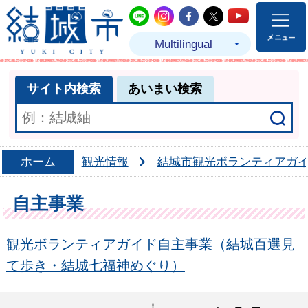
結城市公式LINE
結城市公式Instagram
結城市公式Facebo
結城市公式Twit
結城市公式
Multilingual
サイト内検索
あいまい検索
ホーム
観光情報
結城市観光ボランティアガ
自主事業
観光ボランティアガイド自主事業（結城百選見
て歩き・結城七福神めぐり）