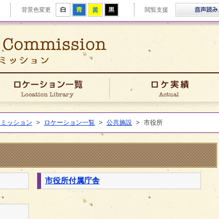
拡大
白
青
黄
黒
背景色変更
閲覧支援
ゆうきフィルムコミッション
きFCについて
ロケーション一覧
コミッション
>
ロケーション一覧
>
公共施設
>
市役所
市役所付属庁舎