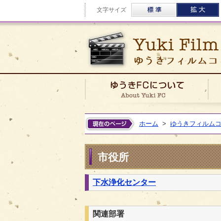
標準
文字サイズ
ゆう
ホーム
>
ゆうきフィルム
市役所
下水浄化センター
関連部署