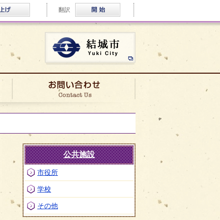
ふりがな・音声読み上げ
Multilingual
翻訳
結城市公式ホームページ
ロケ実績
お問い合わせ
公共施設
市役所
学校
その他