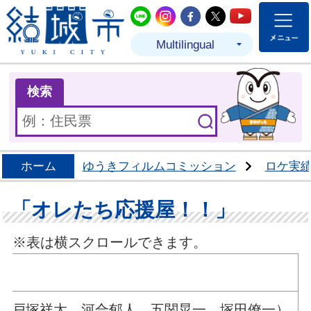
結城市公式LINE
結城市公式Instagram
結城市公式Facebo
結城市公式Twit
結城市公式
Multilingual
ま
検索
ホーム
ゆうきフィルムコミッション
ロケ実
「オレたち応援屋！！」
※表は横スクロールできます。
良亮，戸塚祥太，河合郁人，五関晃一，塚田僚一）