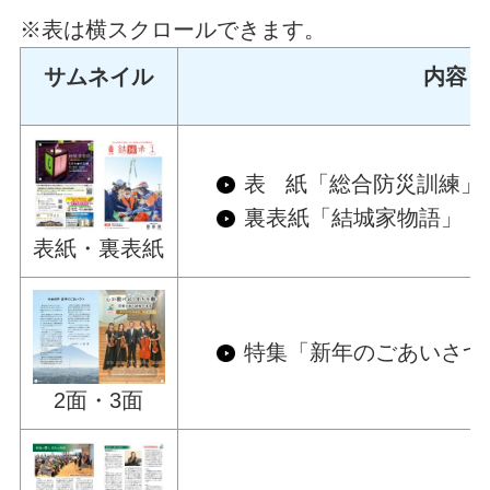
※表は横スクロールできます。
サムネイル
内容
表 紙「総合防災訓練」
裏表紙「結城家物語」
表紙・裏表紙
特集「新年のごあいさつ
2面・3面