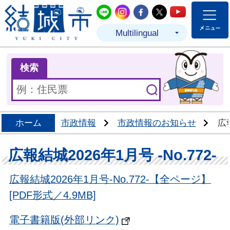
結城市公式LINE
結城市公式Instagram
結城市公式Facebo
結城市公式Twit
結城市公式
Multilingual
ま
検索
ホーム
市政情報
市政情報のお知らせ
広報
広報結城2026年1月号 -No.772-
広報結城2026年1月号-No.772-【全ページ】
[PDF形式／4.9MB]
電子書籍版(外部リンク)