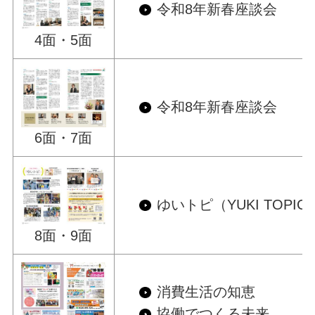
令和8年新春座談会
4面・5面
令和8年新春座談会
6面・7面
ゆいトピ（YUKI TOPIC
8面・9面
消費生活の知恵
協働でつくる未来