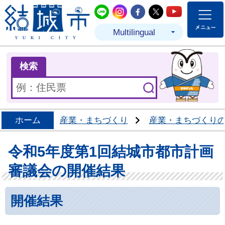
結城市公式LINE
結城市公式Instagram
結城市公式Facebo
結城市公式Twit
結城市公式
Multilingual
ま
検索
ホーム
産業・まちづくり
産業・まちづくり
令和5年度第1回結城市都市計画
審議会の開催結果
開催結果