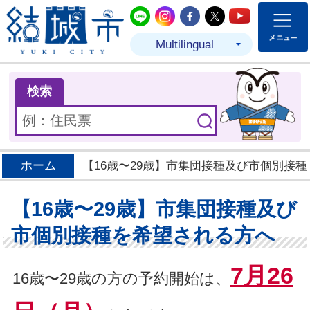
結城市公式LINE
結城市公式Instagram
結城市公式Facebo
結城市公式Twit
結城市公式
Multilingual
ま
検索
ホーム
【16歳〜29歳】市集団接種及び市個別接
【16歳〜29歳】市集団接種及び
市個別接種を希望される方へ
7月26
16歳〜29歳の方の予約開始は、