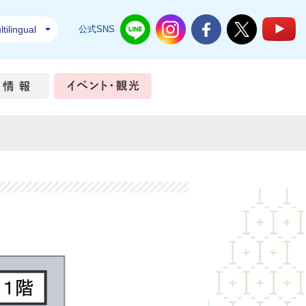
tilingual
公式SNS
結城市公式LINE
結城市公式Instagram
結城市公式Facebook
結城市公式Twi
結
ちづくり
市政情報
イベント・観光