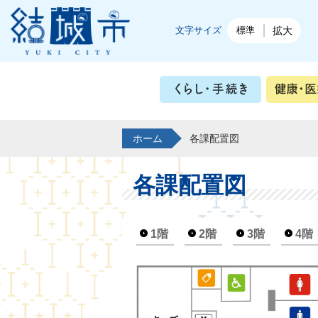
結城市公式ホームページ
文字サイズ
標準
拡大
くらし・
ホーム
各課配置図
各課配置図
1階
2階
3階
4階