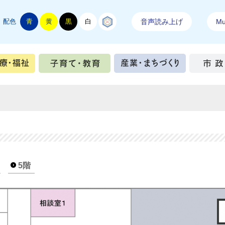
配色
青
黄
黒
白
結城紬
音声読み上げ
Mul
手続き
健康・医療・福祉
子育て・教育
産業・ま
5階