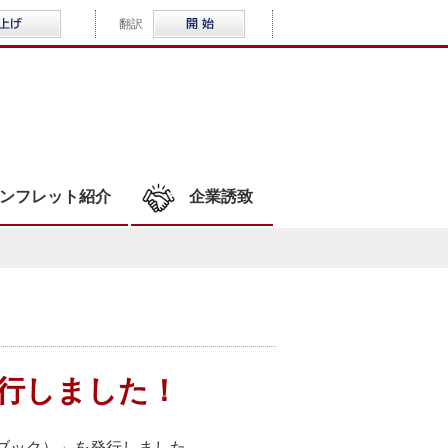
音声読み上げ
Multilingual
翻訳
WLOCAL結城
ンフレット紹介
企業誘致
発行しました！
ドブック）」を発行しました。