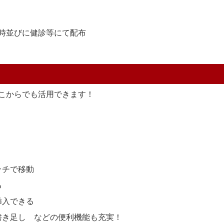
時並びに健診等にて配布
こからでも活用できます！
ッチで移動
る
挿入できる
書き足し などの便利機能も充実！