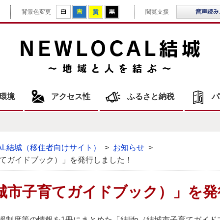
拡大
白
青
黄
黒
背景色変更
閲覧支援
NE
環境
アクセス性
ふるさと納税
パ
CAL結城（移住者向けサイト）
>
お知らせ
>
子育てガイドブック）」を発行しました！
（結城市子育てガイドブック）」を
制度等の情報を1冊にまとめた「結life（結城市子育てガイ