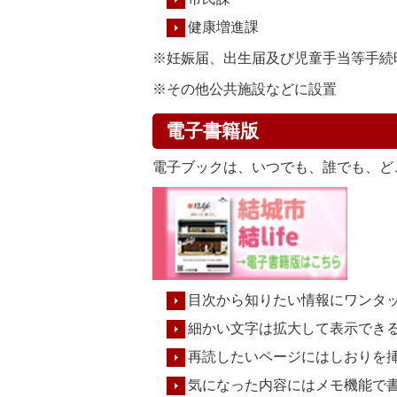
健康増進課
※妊娠届、出生届及び児童手当等手続
※その他公共施設などに設置
電子書籍版
電子ブックは、いつでも、誰でも、ど
目次から知りたい情報にワンタ
細かい文字は拡大して表示でき
再読したいページにはしおりを
気になった内容にはメモ機能で