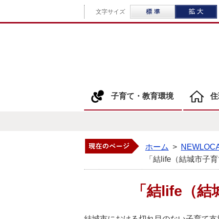
標準
文字サイズ
子育て・教育環境
住
ホーム
>
NEWLO
「結life（結城市
「結life
結城市における切れ目のない子育て支援