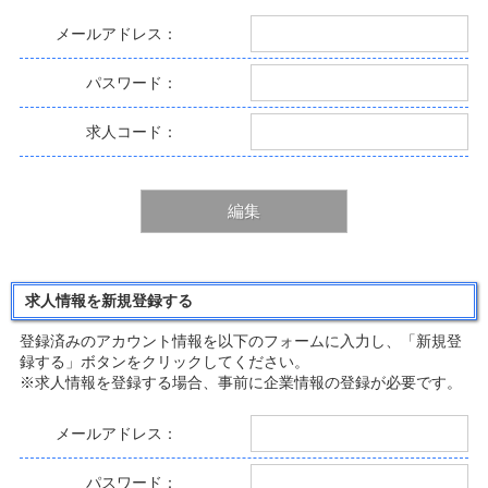
2. 雇用及び就労に関連する本市その他官公署等による情報
3. 前各号に掲げるもののほか，本市での就労を目指す人々
メールアドレス：
の，就労を支援するために有益な情報の提供
（管理者）
パスワード：
第5条 管理者は，結城市とする。
（登録情報の取扱）
第6条 事業者は，事業者基礎データ及び求人情報（以下「登
求人コード：
録情報」という）を登録する場合，虚偽の内容を登録しては
ならない。
2 事業者は，登録情報に変更が生じた場合，速やかに当該情
報の変更登録を行わなければならない。
編集
3 管理者は，次の各号のいずれかに該当する場合，事業者の
承諾を得ることなく登録情報を修正し，又は削除できるもの
とする。
(1)事業者の行為が第8条に該当すると管理者が認める場合。
求人情報を新規登録する
(2)登録情報が明らかに事実と異なると管理者が認める場合。
（利用料）
登録済みのアカウント情報を以下のフォームに入力し、「新規登
第7条 本サイトの利用料は，無料とする。ただし，利用に必
録する」ボタンをクリックしてください。
要な機器に関する費用及び通信費等は，すべて利用者及び事
※求人情報を登録する場合、事前に企業情報の登録が必要です。
業者（以下「利用者等」という）の負担とする。
（禁止事項）
メールアドレス：
第8条 利用者等は，本サイトの利用に際して次の各号に掲げ
る行為をしてはならない。
1. 本サイトの目的を逸脱して利用する行為
パスワード：