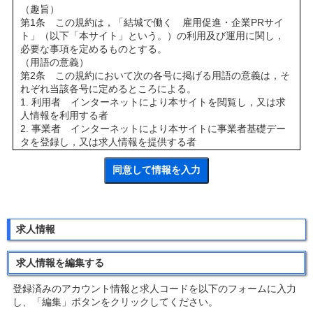
（趣旨）
第1条 この規約は，「結城で働く 雇用促進・企業PRサイ
ト」（以下「本サイト」という。）の利用及び運用に関し，
必要な事項を定めるものとする。
（用語の意義）
第2条 この規約において次の各号に掲げる用語の意義は，そ
れぞれ当該各号に定めるところによる。
1. 利用者 インターネットにより本サイトを閲覧し，又は求
人情報を利用する者
2. 事業者 インターネットにより本サイトに事業者基礎デー
タを登録し，又は求人情報を提供する者
3. 管理者 本サイトの設置，管理及び運営をする者
（運用目的）
第3条 本サイトは，次のことを目的として運用する。
1. 求職をする市民及び市内での就労を目指す人々に，市内に
おける求人情報の概要を提供することにより，求職活動の一
助とすること。
求人情報
2. 求人をする市内の事業者に求人の機会を提供すること。
3. 市民及び事業者のより良好な労働環境の確保を図るため，
雇用，就労，労働法規等に関する情報を提供すること。
求人情報を編集する
（情報の内容）
第4条 本サイトは，次の各号に掲げる情報の提供を行う。
登録済みのアカウント情報と求人コードを以下のフォームに入力
1. 本市内の事業所等の求人にかかる情報
し、「編集」ボタンをクリックしてください。