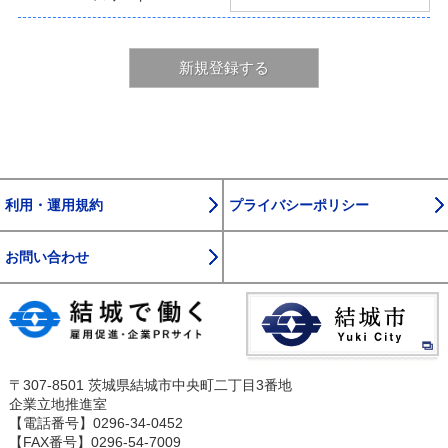
2. 公序良俗に反する行為及び犯罪に関連する行為
3. 風俗営業等を行う事業者による登録行為
4. 事業者に対する侵害行為
5. 個人情報を侵害する行為
新規登録する
6. 本サイトの運営に支障を来たし，又は信用を毀損する行為
7. 前各号に掲げるもののほか，法令に違反し，又は違反する
おそれのある行為
（転載等の制限）
第9条 本サイトの著作権は管理者に帰属する。
2 利用者等は本サイトに掲載した情報について，事業者が自
ら登録したものを他へ転載する場合を除き，管理者の承諾な
利用・運用規約
プライバシーポリシー
しに転載してはならない。
3 利用者等は，本サイトとリンク設定をする場合は，事前に
お問い合わせ
管理者の承諾を受けるものとする。
（自己責任と損害賠償等）
第10条 利用者等は，自己の判断と責任において本サイトを
利用するものとする。
2 管理者は，本サイトで提供する求人情報の正確性，有用性
等に対して一切の責任を負わない。
3 利用者等は，本サービスの利用により損害を被った場合又
〒307-8501 茨城県結城市中央町二丁目3番地
は他者に損害を与えた場合は，自らの責任と費用をもって誠
企業立地推進室
実に解決するものとする。
【電話番号】0296-34-0452
4 管理者は，利用者等が故意若しくは重大な過失により又は
【FAX番号】0296-54-7009
この規約に違反して管理者に損害を与えた場合は，利用者等