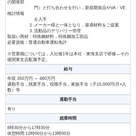
の開発部
門）と打ち合わせを行い，新規開発品やVA・VE
検討情報
を入手
２.メーカー様と一体となり，最適材料をご提案
３.流動品のデリバリー管理
取扱い商材：特殊鋼材料，特殊鋼加工部品
必要資格：普通自動車運転免許
※営業職については，入社後1年は本社・東海支店で研修→その
後関東支店配属予定。
給与
年収 350万円 ～ 480万円
通勤手当，残業手当，役職手当，家族手当（子15,000円/月×人
数）等
通勤手当
有り
就業時間
8時30分から17時30分
休憩時間 12時00分から13時00分