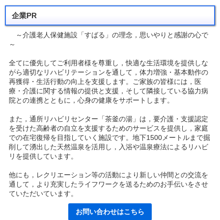
企業PR
～介護老人保健施設「すばる」の理念，思いやりと感謝の心で
～
全てに優先してご利用者様を尊重し，快適な生活環境を提供しな
がら適切なリハビリテーションを通して，体力増強・基本動作の
再獲得・生活行動の向上を支援します。ご家族の皆様には，医
療・介護に関する情報の提供と支援，そして隣接している協力病
院との連携とともに，心身の健康をサポートします。
また，通所リハビリセンター「茶釜の湯」は，要介護・支援認定
を受けた高齢者の自立を支援するためのサービスを提供し，家庭
での在宅復帰を目指していく施設です。地下1500メートルまで掘
削して湧出した天然温泉を活用し，入浴や温泉療法によるリハビ
リを提供しています。
他にも，レクリエーション等の活動により新しい仲間との交流を
通して，より充実したライフワークを送るためのお手伝いをさせ
ていただいています。
お問い合わせはこちら