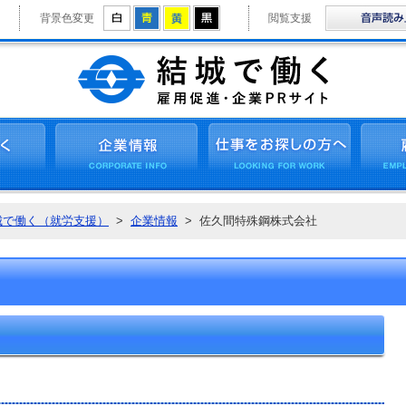
拡大
白
青
黄
黒
背景色変更
閲覧支援
結城で働く 
結城で働く
企業情報
仕事をお
城で働く（就労支援）
>
企業情報
>
佐久間特殊鋼株式会社