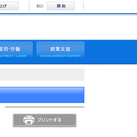
音声読み上げ
Multilingual
翻訳
雇用促進・企業PRサイト
探しの方へ
雇用・労働
創業支援
印刷する