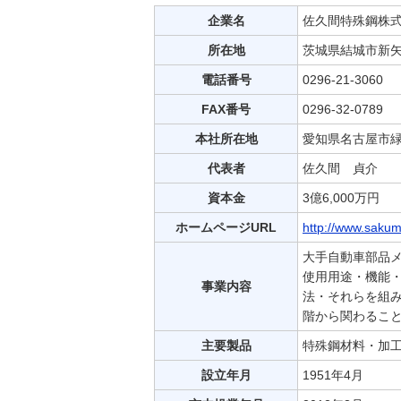
企業名
佐久間特殊鋼株
所在地
茨城県結城市新矢
電話番号
0296-21-3060
FAX番号
0296-32-0789
本社所在地
愛知県名古屋市緑
代表者
佐久間 貞介
資本金
3億6,000万円
ホームページURL
http://www.sakum
大手自動車部品
使用用途・機能
事業内容
法・それらを組
階から関わるこ
主要製品
特殊鋼材料・加
設立年月
1951年4月