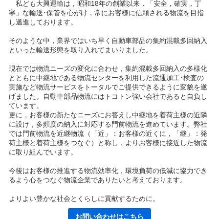
私ども大興運輸は，昭和18年の創業以来，「安全，確実，丁
寧」な輸送･保管を心がけ，常にお客様に信頼される物流を目指
し邁進しております。
そのような中，業界ではいち早く自動車部品の集約混載多回納入
といった輸送形態を取り入れてまいりました。
現在では物流ニーズの変化に合わせ，集約混載多回納入の多様化
とともに中継地である物流センターを利用した流通加工･検査の
実施など物流サービスをトータルでご提供できるように変貌を遂
げました。自動車部品物流にはトコトン強い会社であると自負し
ています。
更に，お客様の新たなニーズにお答えし中継地を着荷主様の近隣
に設け，多頻度の納入に対応する門前物流を進めています。弊社
では門前物流を近継物流（「近」：お客様の近くに，「継」：発
荷主様と着荷主様をつなぐ）と称し，よりお客様に接近した物流
に取り組んでいます。
今後はお客様の推進する物流効率化，環境負荷の低減に協力でき
るよう心をつなぐ物流企業でありたいと考えております。
よりよい豊かな社会とくらしに貢献するために。
お問い合わせはこちら