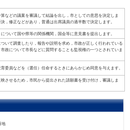
予算などの議案を審議して結論を出し，市としての意思を決定しま
否決，修正などがあり，普通は出席議員の過半数で決定します。
とについて国や県等の関係機関，国会等に意見書を提出します。
について調査したり，報告や説明を求め，市政が正しく行われている
，市政について市長などに質問することも監視権の一つとされていま
教育委員などを（選任）任命するときにあらかじめ同意を与えます。
反映させるため，市民から提出された請願書を受け付け，審議しま
こ
番地