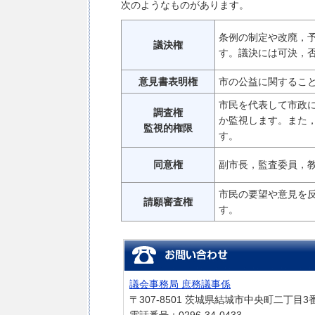
次のようなものがあります。
条例の制定や改廃，
議決権
す。議決には可決，
意見書表明権
市の公益に関するこ
市民を代表して市政
調査権
か監視します。また
監視的権限
す。
同意権
副市長，監査委員，
市民の要望や意見を
請願審査権
す。
議会事務局 庶務議事係
〒307-8501 茨城県結城市中央町二丁目3