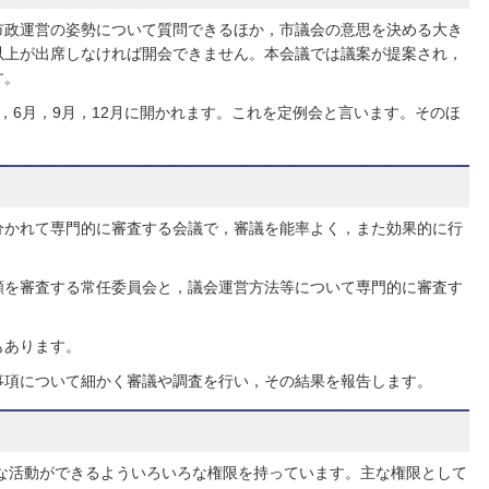
市政運営の姿勢について質問できるほか，市議会の意思を決める大き
以上が出席しなければ開会できません。本会議では議案が提案され，
す。
，6月，9月，12月に開かれます。これを定例会と言います。そのほ
。
分かれて専門的に審査する会議で，審議を能率よく，また効果的に行
願を審査する常任委員会と，議会運営方法等について専門的に審査す
もあります。
事項について細かく審議や調査を行い，その結果を報告します。
な活動ができるよういろいろな権限を持っています。主な権限として