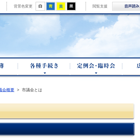
拡大
白
青
黄
黒
背景色変更
閲覧支援
市議会ホームページ
議員名簿
各種手続き
定例会・
議会概要
>
市議会とは