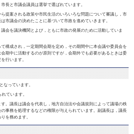
，市長と市議会議員は選挙で選ばれています。
から提案される政策や市民生活のいろいろな問題について審議し，市
長は市議会の決めたことに基づいて市政を進めていきます。
，議会を議決機関とよび，ともに市政の発展のために活動していま
って構成され，一定期間会期を定め，その期間中に本会議や委員会を
は会期中に活動するのが原則ですが，会期外でも必要があるときは委
査を行います。
となっています。
られています。
ます。議長は議会を代表し，地方自治法や会議規則によって議場の秩
会の事務を処理するなどの権限が与えられています。副議長は，議長
わりを務めます。