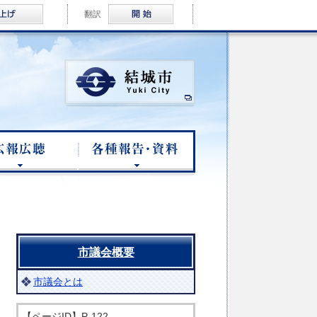
音声読み上げ
Multilingual
翻訳
結城市公式ホームページ
臨時会
広報公聴
各種報告・資料
市議会概要
市議会とは
【ページID】
P-122