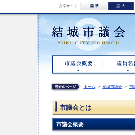
標準
文字サイズ
結城
市議会概要
ホーム
>
結城市議会
>
市
市議会とは
市議会概要