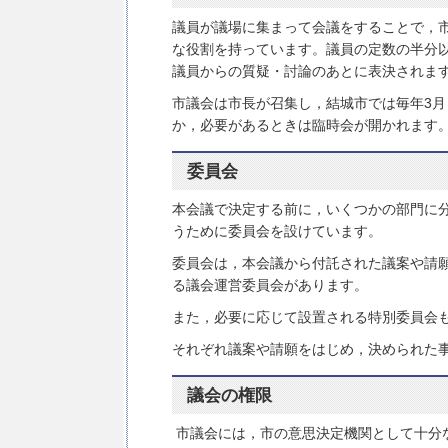
議員が議場に集まって会議をすることで，
な役割を持っています。議員の定数の半分
議員からの質疑・討論のあとに表決されま
市議会は市長が召集し，結城市では毎年3月
か，必要があるときは臨時会が開かれます
委員会
本会議で決定する前に，いくつかの部門に
うために委員会を設けています。
委員会は，本会議から付託された議案や請
る議会運営委員会があります。
また，必要に応じて設置される特別委員会
それぞれ議案や請願をはじめ，決められた
議会の権限
市議会には，市の意思決定機関として十分