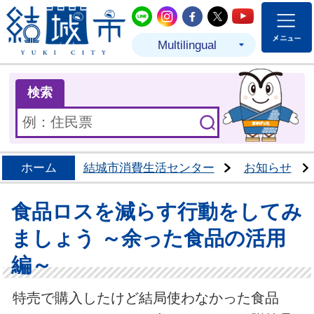
結城市公式LINE
結城市公式Instagram
結城市公式Facebo
結城市公式Twit
結城市公式
Multilingual
ま
検索
ホーム
結城市消費生活センター
お知らせ
食品ロスを減らす行動をしてみ
ましょう ～余った食品の活用
編～
特売で購入したけど結局使わなかった食品