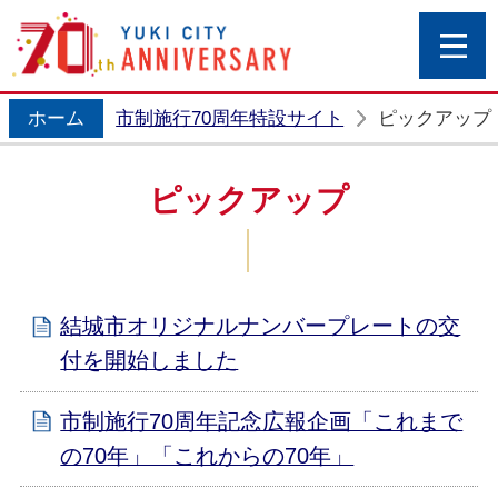
結城市
ホーム
市制施行70周年特設サイト
ピックアップ
ピックアップ
結城市オリジナルナンバープレートの交
付を開始しました
市制施行70周年記念広報企画「これまで
の70年」「これからの70年」