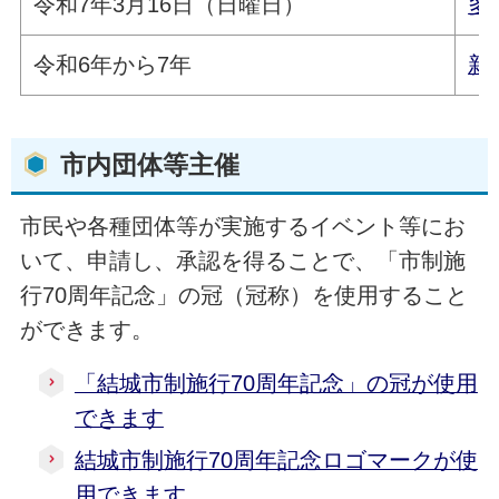
令和7年3月16日（日曜日）
多
令和6年から7年
新
市内団体等主催
市民や各種団体等が実施するイベント等にお
いて、申請し、承認を得ることで、「市制施
行70周年記念」の冠（冠称）を使用すること
ができます。
「結城市制施行70周年記念」の冠が使用
できます
結城市制施行70周年記念ロゴマークが使
用できます