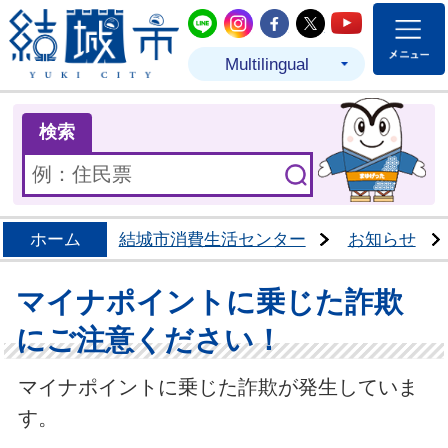
結城市公式LINE
結城市公式Instagram
結城市公式Facebo
結城市公式Twit
結城市公式
Multilingual
ま
検索
ホーム
結城市消費生活センター
お知らせ
マイナポイントに乗じた詐欺
にご注意ください！
マイナポイントに乗じた詐欺が発生していま
す。